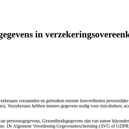
gegevens in verzekeringsovereen
Verzekeraars verzamelen en gebruiken enorme hoeveelheden persoonlijk
s). Verzekeraars hebben immers gegevens nodig voor risicobeheer, accep
n persoonsgegevens. Gezondheidsgegevens zijn van nature bijzonder ge
kkene. De Algemene Verordening Gegevensbescherming (AVG of GDPR) b