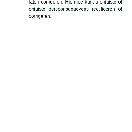
laten corrigeren. Hiermee kunt u onjuiste of
onjuiste persoonsgegevens rectificeren of
corrigeren.
het recht om uw persoonlijke gegevens te
laten wissen. Hiermee kunt u de
persoonsgegevens die door Amankwah Law
worden verwerkt definitief laten wissen.
Amankwah Law is echter niet altijd verplicht
om uw persoonsgegevens op uw verzoek te
wissen – dit recht geldt alleen in de situaties
en in de mate waarin de wet voorziet.
het recht om de verwerking van uw
persoonlijke gegevens te beperken.
Hiermee kunt u het gebruik van uw
persoonsgegevens door Amankwah Law
bevriezen, zonder deze te verwijderen.
Amanankwah Law is echter niet altijd
verplicht om uw persoonsgegevens op uw