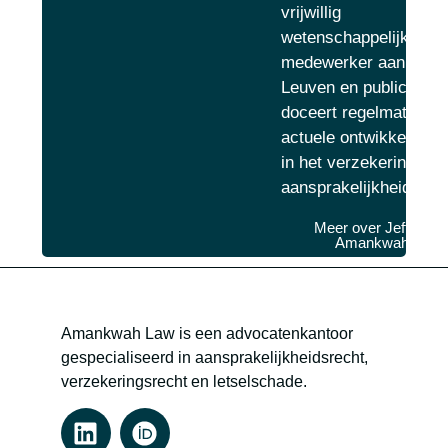
vrijwillig
wetenschappelijk
medewerker aan de K
Leuven en publiceert 
doceert regelmatig ov
actuele ontwikkelinge
in het verzekerings- e
aansprakelijkheidsrech
Meer over Jeffrey
Amankwah
Amankwah Law is een advocatenkantoor
gespecialiseerd in aansprakelijkheidsrecht,
verzekeringsrecht en letselschade.